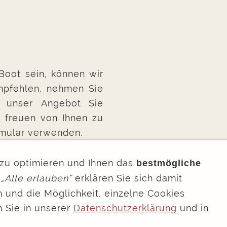
Boot sein, können wir
mpfehlen, nehmen Sie
n unser Angebot Sie
r freuen von Ihnen zu
rmular verwenden.
zu optimieren und Ihnen das
bestmögliche
f
„Alle erlauben“
erklären Sie sich damit
 und die Möglichkeit, einzelne Cookies
mpressum
Datenschutzerklärung
AGB
Kontakt
Bildquellen
Cookie-Einstellun
n Sie in unserer
Datenschutzerklärung
und in
MÜRITZ-captain | Alle Rechte unter Vorbehalt.
Partner of
YachtSys
– XML Data provider for Yacht Charter