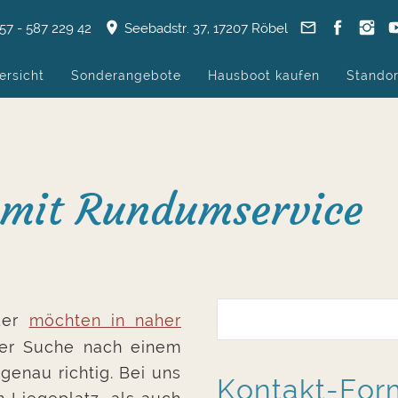
57 - 587 229 42
Seebadstr. 37, 17207 Röbel
ersicht
Sonderangebote
Hausboot kaufen
Standor
 mit Rundumservice
er
möchten in naher
er Suche nach einem
genau richtig. Bei uns
Kontakt-Form