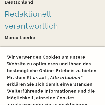
Deutschland
Redaktionell
verantwortlich
Marco Loerke
Verbraucher­streit­
Wir verwenden Cookies um unsere
beilegung/Universal­
Website zu optimieren und Ihnen das
bestmögliche Online-Erlebnis
zu bieten.
schlichtungs­stelle
Mit dem Klick auf
„Alle erlauben“
erklären Sie sich damit einverstanden.
Wir sind nicht bereit oder verpflichtet, an
Weiterführende Informationen und die
Streitbeilegungsverfahren vor einer
Möglichkeit, einzelne Cookies
Verbraucherschlichtungsstelle
zuzulassen oder sie zu deaktivieren,