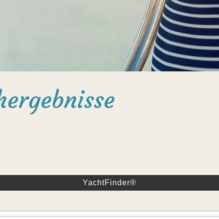
hergebnisse
YachtFinder®