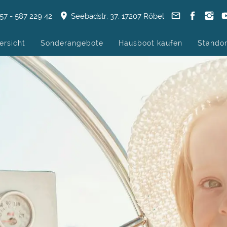
57 - 587 229 42
Seebadstr. 37, 17207 Röbel
ersicht
Sonderangebote
Hausboot kaufen
Standor