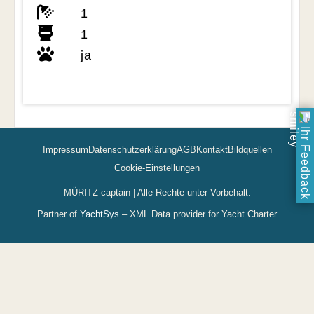
1
1
ja
Ihr Feedback
Impressum
Datenschutzerklärung
AGB
Kontakt
Bildquellen
Cookie-Einstellungen
MÜRITZ-captain | Alle Rechte unter Vorbehalt.
Partner of
YachtSys
– XML Data provider for Yacht Charter