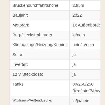
Brückendurchfahrtshöhe:
3,85m
Baujahr:
2022
Motorart:
1x Außenborder 
Bug-/Heckstrahlruder:
ja/nein
Klimaanlage/Heizung/Kamin:
nein/ja/nein
Solar:
ja
Inverter:
ja
12 V Steckdose:
ja
Tanks:
30/250/250
(Kraftstoff/Abwa
WC/Innen-/Außendusche:
ja/ja/nein